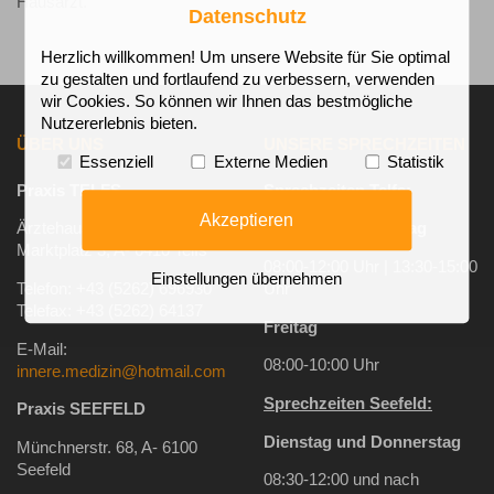
Hausarzt.
Datenschutz
Herzlich willkommen! Um unsere Website für Sie optimal
zu gestalten und fortlaufend zu verbessern, verwenden
wir Cookies. So können wir Ihnen das bestmögliche
Nutzererlebnis bieten.
ÜBER UNS
UNSERE SPRECHZEITEN
Essenziell
Externe Medien
Statistik
Praxis TELFS
Sprechzeiten Telfs:
Akzeptieren
Ärztehaus 1, 2ter Stock,
Montag - Donnerstag
Marktplatz 3, A- 6410 Telfs
08:00-12:00 Uhr | 13:30-15:00
Einstellungen übernehmen
Telefon: +43 (5262) 696930
Uhr
Telefax: +43 (5262) 64137
Freitag
E-Mail:
08:00-10:00 Uhr
innere.medizin@hotmail.com
Sprechzeiten Seefeld:
Praxis SEEFELD
Dienstag und Donnerstag
Münchnerstr. 68, A- 6100
Seefeld
08:30-12:00 und nach