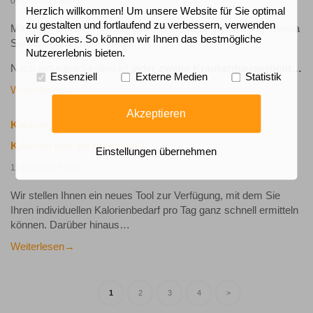
01.06.2016
| Medizin
Herzlich willkommen! Um unsere Website für Sie optimal
zu gestalten und fortlaufend zu verbessern, verwenden
Mit zunehmender Alterung der Gesellschaft gewinnt das Thema
wir Cookies. So können wir Ihnen das bestmögliche
Sarkopenie an Bedeutung.
Nutzererlebnis bieten.
Nach aktuellen Studien ist
jeder zweite Krankenhauspatient…
Essenziell
Externe Medien
Statistik
Weiterlesen
Akzeptieren
Kalorienbedarf und -verbrauch berechnen: Wie viele
Kalorien (ver-)brauche ich?
Einstellungen übernehmen
11.05.2016
| Praxis
Wir stellen Ihnen ein neues Tool zur Verfügung, mit dem Sie
Ihren individuellen Kalorienbedarf pro Tag ganz schnell ermitteln
können. Darüber hinaus…
Weiterlesen
1
2
3
4
>