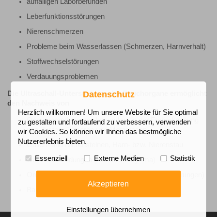
auffälligen Laborbefunden
Leberfunktionsstörungen
Nierenschmerzen
Probleme beim Wasserlassen (Schmerzen, Harnverhalt)
Stoffwechselstörungen
Verdauungsproblemen
Die Ultraschall-Untersuchung der Bauchorgane ermöglicht
Datenschutz
den Nachweis von
Herzlich willkommen! Um unsere Website für Sie optimal
Organveränderungen besonders in der Früherkennung
zu gestalten und fortlaufend zu verbessern, verwenden
von Zysten, Tumoren und Metastasen
wir Cookies. So können wir Ihnen das bestmögliche
Nutzererlebnis bieten.
Gallen- und Nierensteinen, Harn- bzw. Nierenstau
Essenziell
Externe Medien
Statistik
Gefäßmissbildungen (Aortenaneurysma)
Organfunktionsstörungen (u.a. Darmtransportstörungen)
Akzeptieren
Bauchwasser (Aszites)
Einstellungen übernehmen