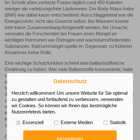
Im Schnitt aßen verletzte Frauen täglich rund 450 Kalorien
weniger als verletzungsfreie Läuferinnen. Der Body-Mass-Index
(BMI) war dabei kaum entscheidend. Ausschlaggebend war die
Energiezufuhr, nicht das Gewicht selbst. Bei Männern konnte
kein klarer Zusammenhang festgestellt werden. Als Ursache
vermuten die Forschenden bei Frauen einen Mangel an
wichtigen Hormonen wie Östrogen und wachstumsfördernden
Substanzen. Kalziummangel spielte im Gegensatz zu früheren
Annahmen keine Rolle.
Eine wichtige Schutzfunktion scheint eine ballaststoffreiche
Ernährung zu haben. Wer viele Ballaststoffe konsumierte, hatte
seltener Verletzungen – offenbar weil die Darmbakterien aus
Datenschutz
den Fasern entzündungshemmende Stoffe herstellen und die
Muskeln und Sehnen schützen. Zu viel davon (über 25-
Herzlich willkommen! Um unsere Website für Sie optimal
35 g/Tag) kann jedoch kontraproduktiv sein: Es sättigt stark und
zu gestalten und fortlaufend zu verbessern, verwenden
verringert so die Gesamtenergieaufnahme, was in Kombination
wir Cookies. So können wir Ihnen das bestmögliche
mit hartem Training zu Energieunterversorgung führen kann.
Nutzererlebnis bieten.
Keinen Einfluss auf Verletzungen hatte die Zufuhr von Eiweiß,
Kohlenhydraten oder Mikronährstoffen wie Kalzium, Eisen oder
Essenziell
Externe Medien
Statistik
Vitamin D, ebenso wenig wie Alkohol.
Colebatch, E.A. et al.
Akzeptieren