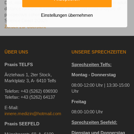
Diet, risk of disordered eating and running-related injury in adult
distance runners: A systematic review and meta-analysis of
prospective cohort studies.
Einstellungen übernehmen
Science Direct 2/2025
Zurück zur Übersicht
ÜBER UNS
UNSERE SPRECHZEITEN
Praxis TELFS
Sprechzeiten Telfs:
Ärztehaus 1, 2ter Stock,
Montag - Donnerstag
Marktplatz 3, A- 6410 Telfs
08:00-12:00 Uhr | 13:30-15:00
Telefon: +43 (5262) 696930
Uhr
Telefax: +43 (5262) 64137
Freitag
E-Mail:
08:00-10:00 Uhr
innere.medizin@hotmail.com
Sprechzeiten Seefeld:
Praxis SEEFELD
Dienstag und Donnerstag