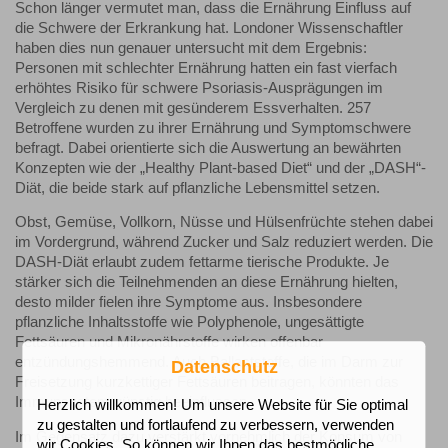
Schon länger vermutet man, dass die Ernährung Einfluss auf
die Schwere der Erkrankung hat. Londoner Wissenschaftler
haben dies nun genauer untersucht mit dem Ergebnis:
Personen mit schlechter Ernährung hatten ein fast vierfach
erhöhtes Risiko für schwere Psoriasis-Ausprägungen im
Vergleich zu denen mit gesünderem Essverhalten. 257
Betroffene wurden zu ihrer Ernährung und Symptomschwere
befragt. Dabei orientierte sich die Auswertung an bewährten
Konzepten wie der „Healthy Plant-based Diet“ und der „DASH“-
Diät, die beide stark auf pflanzliche Lebensmittel setzen.
Obst, Gemüse, Vollkorn, Nüsse und Hülsenfrüchte stehen dabei
im Vordergrund, während Zucker und Salz reduziert werden. Die
DASH-Diät erlaubt zudem fettarme tierische Produkte. Je
stärker sich die Teilnehmenden an diese Ernährung hielten,
desto milder fielen ihre Symptome aus. Insbesondere
pflanzliche Inhaltsstoffe wie Polyphenole, ungesättigte
Fettsäuren und Mikronährstoffe wirken offenbar
entzündungshemmend. Auch Ballaststoffe, die im Darm zur
Datenschutz
Freisetzung kurzkettiger Fettsäuren beitragen, könnten das
Immunsystem günstig beeinflussen.
Herzlich willkommen! Um unsere Website für Sie optimal
zu gestalten und fortlaufend zu verbessern, verwenden
Im Gegensatz dazu verstärkt vornehmlich der Konsum von
wir Cookies. So können wir Ihnen das bestmögliche