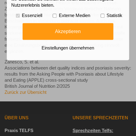
rotem oder verarbeitetem Fleisch entzündliche Prozesse.
Nutzererlebnis bieten.
Zudem bildet der Körper beim Verdauen tierischer Nahrung
bestimmte Stoffwechselprodukte, die mit stärkeren Psoriasis-
Essenziell
Externe Medien
Statistik
Beschwerden in Verbindung gebracht werden. Auch das
Körpergewicht spielt eine Rolle: Ein höherer BMI geht oft mit
Akzeptieren
stärkerer Psoriasis einher, da Fettgewebe Entzündungsstoffe
freisetzt. Laut Aussagen der Studienverantwortlichen könnte
eine Ernährungsberatung die Standardbehandlung sinnvoll
Einstellungen übernehmen
ergänzen.
Zanesco, S. et al.
Associations between diet quality indices and psoriasis severity:
results from the Asking People with Psoriasis about Lifestyle
and Eating (APPLE) cross-sectional study
British Journal of Nutrition 2/2025
Zurück zur Übersicht
ÜBER UNS
UNSERE SPRECHZEITEN
Praxis TELFS
Sprechzeiten Telfs: