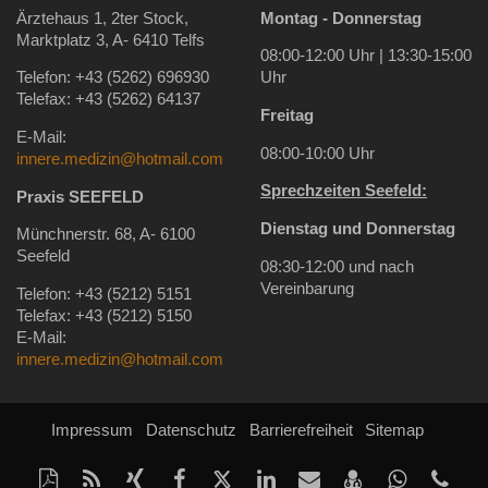
Ärztehaus 1, 2ter Stock,
Montag - Donnerstag
Marktplatz 3, A- 6410 Telfs
08:00-12:00 Uhr | 13:30-15:00
Telefon: +43 (5262) 696930
Uhr
Telefax: +43 (5262) 64137
Freitag
E-Mail:
08:00-10:00 Uhr
innere.medizin@hotmail.com
Sprechzeiten Seefeld:
Praxis SEEFELD
Dienstag und Donnerstag
Münchnerstr. 68, A- 6100
Seefeld
08:30-12:00 und nach
Vereinbarung
Telefon: +43 (5212) 5151
Telefax: +43 (5212) 5150
E-Mail:
innere.medizin@hotmail.com
Impressum
Datenschutz
Barrierefreiheit
Sitemap
Diese
RSS-
Auf
Auf
Auf
Auf
Per
vCard
Auf
tel