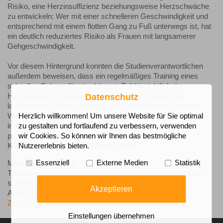
Risiko, eine Herzinsuffizienz beziehungsweise Herzschwäche
zu entwickeln: Wer mit einer schnelleren Geschwindigkeit und
entsprechend mit einem flotten Gang zu Fuß unterwegs ist, hat
ein deutlich reduziertes Risiko als Frauen mit langsamerer
Gehgeschwindigkeit.
Vor diesem Hintergrund konnten die Studienverantwortlichen
außerdem beweisen, dass ein regelmäßiges Training eines
schnelles Gehens für eine kürzere Zeit hinsichtlich der
Herzgesundheit mindestens ebenso effektiv ist wie ein
Datenschutz
langsameres Gehen über einen sehr viel längeren Zeitraum.
Wer es also auch im höheren Alter umsetzen kann, pro Woche
Herzlich willkommen! Um unsere Website für Sie optimal
in Summe mindestens eine Stunde schnell zu gehen, der
zu gestalten und fortlaufend zu verbessern, verwenden
profitiert von einer positiven Auswirkung auf das Herz-
wir Cookies. So können wir Ihnen das bestmögliche
Kreislaufsystem, so die Wissenschaftler.
Nutzererlebnis bieten.
Miremad, M.-M. et al.
Essenziell
Externe Medien
Statistik
The association of walking pace and incident heart failure and
subtypes among postmenopausal women
Akzeptieren
AGS 1/2022
Zurück zur Übersicht
Einstellungen übernehmen